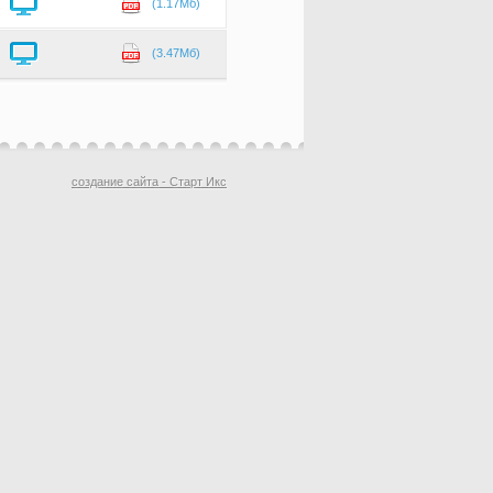
(1.17Мб)
(3.47Мб)
создание сайта - Старт Икс