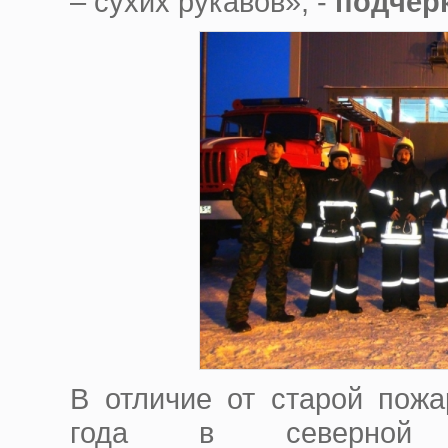
– сухих рукавов
»
, -
подчер
В отличие от
старой
пожар
год
а
в
северн
ой
ч