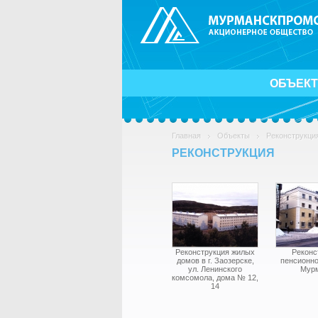
ОБЪЕК
Главная
Объекты
Реконструкци
РЕКОНСТРУКЦИЯ
Реконструкция жилых
Реконс
домов в г. Заозерске,
пенсионно
ул. Ленинского
Мур
комсомола, дома № 12,
14