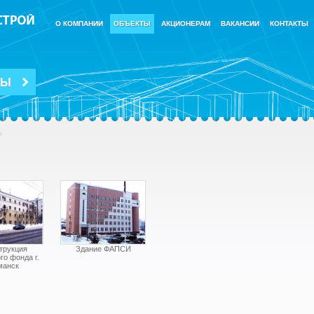
О КОМПАНИИ
ОБЪЕКТЫ
АКЦИОНЕРАМ
ВАКАНСИИ
КОНТАКТЫ
ТЫ
я
трукция
Здание ФАПСИ
го фонда г.
манск